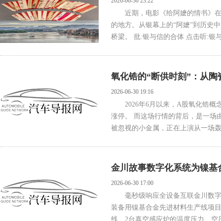
2026-06-30 23:22
近期，电影《给阿嬷的情书》
的地方。从银幕上的“阿嬷”到历史
桥梁。 批:银与信的合体 点击听:银与
氧化锆的“断供时刻”：从陶
2026-06-30 19:16
2026年6月以来，A股氧化
涨停。 而这场行情的背后，是一场由稀
被忽视的小金属，正在上演从一场轰轰
金川故事数字化系统为镍基
2026-06-30 17:00
毫秒级响应全设备互联金川数字
装备用镍基合金先进材料生产线项目
线、2台真空感应炉的温度压力、空压